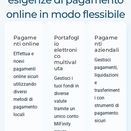
online in modo flessibile
Pagame
Portafogl
Pagame
nti online
io
nti
elettroni
aziendali
Effettua e
co
Gestisci
ricevi
multival
pagamenti,
uta
pagamenti
liquidazioni
online sicuri
Gestisci i
e
utilizzando
tuoi fondi in
trasferiment
diversi
diverse
i con
metodi di
valute
strumenti di
pagamento
tramite un
pagamento
locali
unico conto
sicuri
MiFinity