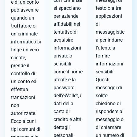
cui i criminali
messaggi di
e di un conto
si spacciano
testo o altre
può avvenire
per aziende
applicazioni
quando un
affidabili nel
di
truffatore o
tentativo di
messaggistic
un criminale
acquisire
a per indurre
informatico si
informazioni
l’utente a
finge un vero
private o
fornire
cliente,
sensibili
informazioni
prende il
come il nome
sensibili.
controllo di
utente e la
Questi
un conto ed
password
messaggi di
effettua
dell’eWallet, i
solito
transazioni
dati della
chiedono di
non
carta di
rispondere al
autorizzate.
credito e altri
messaggio o
Ecco alcuni
dettagli
di chiamare
tipi comuni di
personali.
un numero di