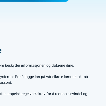
e
som beskytter informasjonen og dataene dine.
systemer. For å logge inn på vår sikre e-lommebok må
passord.
tt europeisk regelverkskrav for å redusere svindel og