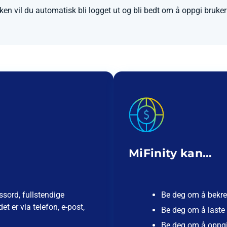
ken vil du automatisk bli logget ut og bli bedt om å oppgi bruke
MiFinity kan…
sord, fullstendige
Be deg om å bekref
t er via telefon, e-post,
Be deg om å laste 
Be deg om å oppgi 