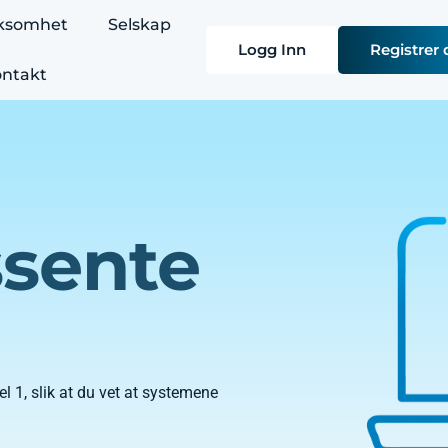
rksomhet
Selskap
Logg Inn
Registrer 
ntakt
ssente
l 1, slik at du vet at systemene