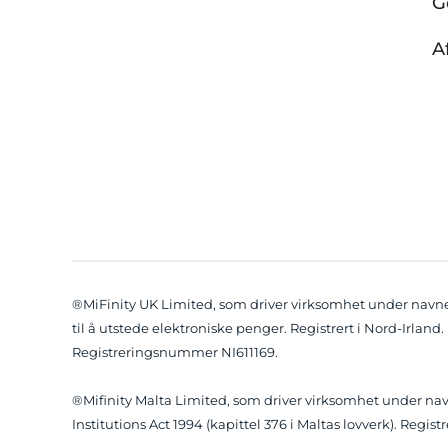
G
A
®MiFinity UK Limited, som driver virksomhet under navnet 
til å utstede elektroniske penger. Registrert i Nord-Irland.
Registreringsnummer NI611169.
®Mifinity Malta Limited, som driver virksomhet under navne
Institutions Act 1994 (kapittel 376 i Maltas lovverk). Regi