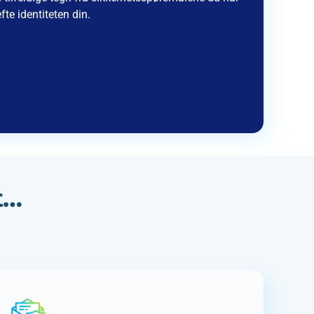
fte identiteten din.
t…