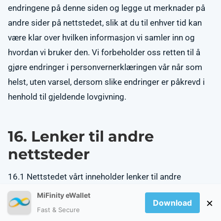
endringene på denne siden og legge ut merknader på
andre sider på nettstedet, slik at du til enhver tid kan
være klar over hvilken informasjon vi samler inn og
hvordan vi bruker den. Vi forbeholder oss retten til å
gjøre endringer i personvernerklæringen vår når som
helst, uten varsel, dersom slike endringer er påkrevd i
henhold til gjeldende lovgivning.
16. Lenker til andre
nettsteder
16.1 Nettstedet vårt inneholder lenker til andre
nettsteder. Denne personvernerklæringen gjelder for
MiFinity eWallet
×
Download
dette nettstedet og mobilapplikasjonene våre, så når
Fast & Secure