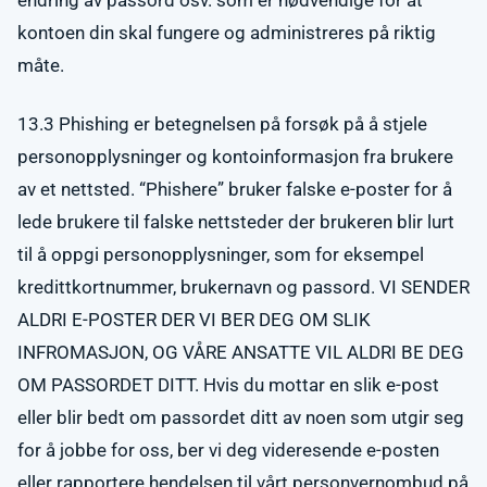
endring av passord osv. som er nødvendige for at
kontoen din skal fungere og administreres på riktig
måte.
13.3 Phishing er betegnelsen på forsøk på å stjele
personopplysninger og kontoinformasjon fra brukere
av et nettsted. “Phishere” bruker falske e-poster for å
lede brukere til falske nettsteder der brukeren blir lurt
til å oppgi personopplysninger, som for eksempel
kredittkortnummer, brukernavn og passord. VI SENDER
ALDRI E-POSTER DER VI BER DEG OM SLIK
INFROMASJON, OG VÅRE ANSATTE VIL ALDRI BE DEG
OM PASSORDET DITT. Hvis du mottar en slik e-post
eller blir bedt om passordet ditt av noen som utgir seg
for å jobbe for oss, ber vi deg videresende e-posten
eller rapportere hendelsen til vårt personvernombud på