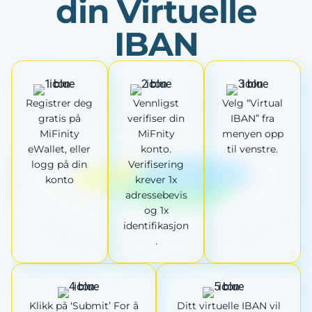
din Virtuelle
IBAN
Registrer deg
Vennligst
Velg “Virtual
gratis på
verifiser din
IBAN” fra
MiFinity
MiFnity
menyen opp
eWallet, eller
konto.
til venstre.
logg på din
Verifisering
konto
krever 1x
adressebevis
og 1x
identifikasjon
.
Klikk på ‘Submit’ For å
Ditt virtuelle IBAN vil