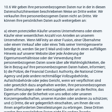
10.6 Wir geben Ihre personenbezogenen Daten nur in der in diesen
Datenschutzhinweisen beschriebenen Weise an Dritte weiter. Wir
verkaufen Ihre personenbezogenen Daten nicht an Dritte. Wir
können Ihre persönlichen Daten auch weitergeben an:
a) einem potenziellen Käufer unseres Unternehmens oder einem
Käufer einer wesentlichen Anzahl von Anteilen an unserem
Unternehmen. Wenn MiFinity an einer Fusion, einer Übernahme
oder einem Verkauf aller oder eines Teils seiner Vermögenswerte
beteiligt ist, werden Sie per E-Mail und/oder durch einen auffälligen
Hinweis auf unserer Website über jede Änderung der
Eigentumsverhältnisse oder der Verwendung Ihrer
personenbezogenen Daten sowie über alle Wahlmöglichkeiten, die
Sie in Bezug auf Ihre personenbezogenen Daten haben, informiert;
b) die Polizei, die Financial Conduct Authority, die National Crime
Agency und jede andere rechtmäßige Vollzugsbehörde,
Aufsichtsbehörde oder jedes Gericht, wenn wir verpflichtet sind
oder gesetzlich dazu angehalten werden, Ihre personenbezogenen
Daten offenzulegen oder weiterzugeben, oder um die Rechte, das
Eigentum oder die Sicherheit von uns selbst oder unseren
Konzerngesellschaften, unseren Kunden oder anderen zu schützen;
und c) Dritte, die wir gelegentlich einschalten, um Ihnen die von
Ihnen angeforderten Dienstleistungen zu erbringen. Diese Dritten
werden Ihre persönlichen Daten nicht für andere Zwecke