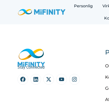
Personlig
Vi
Ko
P
O
Stay Connected
K
G
A