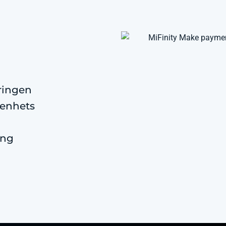
ringen
 enhets
ing