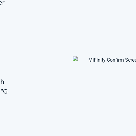
er
ch
 ”G