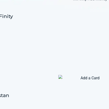
Finity
istan