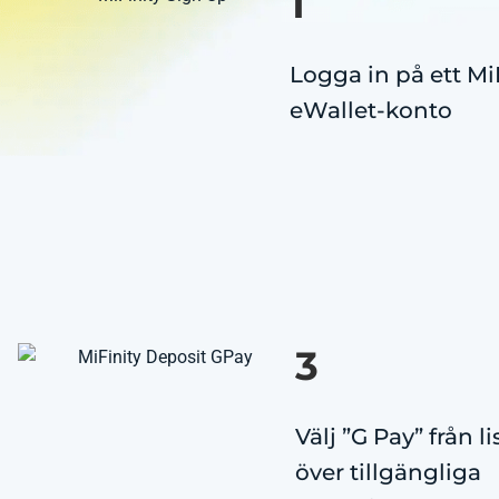
1
Logga in på ett Mi
eWallet-konto
3
Välj ”G Pay” från l
över tillgängliga