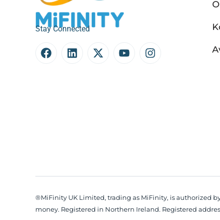
O
K
Stay Connected
A
®MiFinity UK Limited, trading as MiFinity, is authorized b
money. Registered in Northern Ireland. Registered address