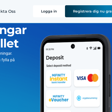
kta Oss
Logga in
Registrera dig nu gra
ingar
let
lningar.
 fylla på