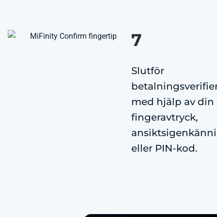
7
Slutför
betalningsverifie
med hjälp av din
fingeravtryck,
ansiktsigenkänn
eller PIN-kod.