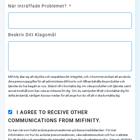
När Inträffade Problemet?
Beskriv Ditt Klagomål
MiFinity åtar sig att skydda och respektera din integritet, och vi kommer endast att använda
dina personuppgifter för att administrera ditt konto och tillhandahålla de produkter och
tjänster du har begärt av oss. Ibland vill vi kontakta dig om våra produkter och tjänster, samt
annat innehåll som kan vara av intresse för dig. Om du samtycker till att vi kontaktar dig för
detta ändamål, vänligen kryssa i nedan för att ange hur du vill att vi ska kontakta dig:
I AGREE TO RECEIVE OTHER
COMMUNICATIONS FROM MIFINITY.
Du kan när som helst avsluta prenumerationen på dessa meddelanden. För mer
information om hur du avslutar prenumerationen, våra sekretessrutiner och hur vi arbetar
för att skydda och respektera din integritet, vänligen läs vår sekretesspolicy. Genom att klicka