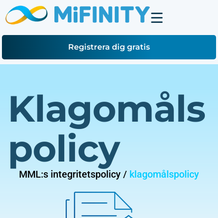
Registrera dig gratis
Klagomåls
policy
MML:s integritetspolicy /
klagomålspolicy