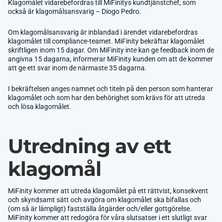
Klagomålet vidarebefordras till MiFinitys kundtjänstchef, som
också är klagomålsansvarig – Diogo Pedro.
Om klagomålsansvarig är inblandad i ärendet vidarebefordras
klagomålet till compliance-teamet. MiFinity bekräftar klagomålet
skriftligen inom 15 dagar. Om MiFinity inte kan ge feedback inom de
angivna 15 dagarna, informerar MiFinity kunden om att de kommer
att ge ett svar inom de närmaste 35 dagarna.
I bekräftelsen anges namnet och titeln på den person som hanterar
klagomålet och som har den behörighet som krävs för att utreda
och lösa klagomålet.
Utredning av ett
klagomål
MiFinity kommer att utreda klagomålet på ett rättvist, konsekvent
och skyndsamt sätt och avgöra om klagomålet ska bifallas och
(om så är lämpligt) fastställa åtgärder och/eller gottgörelse.
MiFinity kommer att redogöra för våra slutsatser i ett slutligt svar