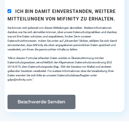
ICH BIN DAMIT EINVERSTANDEN, WEITERE
MITTEILUNGEN VON MIFINITY ZU ERHALTEN.
Sie können sich jederzeit von diesen Mitteilungen abmelden. Weitere Informationen
darüber, wie Sie sich abmelden können, über unsere Datenschutzpraktiken und darüber,
wie wir Ihre Daten schützen und respektieren, finden Sie in unseren
Datenschutzhinweisen. Indem Sie unten auf „Absenden“ klicken, erklären Sie sich damit
einverstanden, dass MiFinity die oben angegebenen persönlichen Daten speichert und
verarbeitet, um Ihnen die gewünschten Inhalte zu liefern.
"Alle in diesem Formular erfassten Daten werden in Übereinstimmung mit den
Datenschutzgesetzen, einschließlich der Allgemeinen Datenschutzverordnung (EU)
2016/679, dem Datenschutzgesetz (Kap. 586 der Gesetze von Malta) und anderen
geltenden Gesetzen verarbeitet. Für weitere Informationen über die Verarbeitung Ihrer
Daten wenden Sie sich bitte an unseren Datenschutzbeauftragten unter
gdpr@mifinity.com
.“
Beschwerde Senden